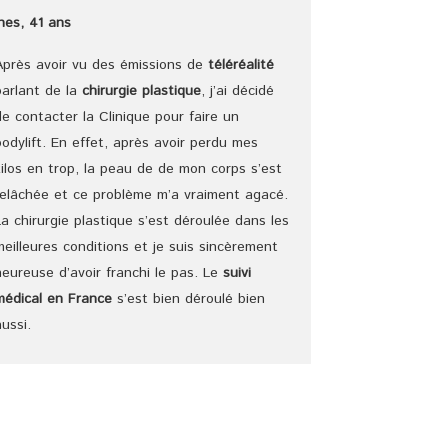
Ines, 41 ans
Après avoir vu des émissions de
téléréalité
parlant de la
chirurgie plastique
, j’ai décidé
de contacter la Clinique pour faire un
bodylift. En effet, après avoir perdu mes
kilos en trop, la peau de de mon corps s’est
relâchée et ce problème m’a vraiment agacé.
La chirurgie plastique s’est déroulée dans les
meilleures conditions et je suis sincèrement
heureuse d’avoir franchi le pas. Le
suivi
médical en France
s’est bien déroulé bien
aussi.