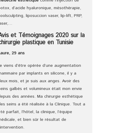
médecine esthétique
comme l’injection de
botox, d’acide hyaluronique, mésothérapie,
coolsculpting, liposuccion vaser, lip-lift, PRP,
laser,…
Avis et Témoignages 2020 sur la
chirurgie plastique en Tunisie
Laure, 29 ans
Je viens d’être opérée d’une augmentation
mammaire par implants en silicone, il y a
deux mois, et je suis aux anges. Avoir des
seins galbés et volumineux était mon envie
depuis des années. Ma chirurgie esthétique
des seins a été réalisée à la Clinique. Tout a
été parfait, l’hôtel, la clinique, l’équipe
médicale, et bien sûr le résultat de
l’intervention.