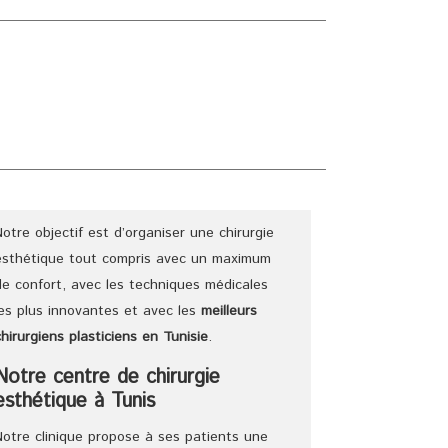
E
CHIRURGIENS
TARIFS
DEVIS
BLOG
Notre objectif est d’organiser une chirurgie
esthétique tout compris avec un maximum
de confort, avec les techniques médicales
les plus innovantes et avec les
meilleurs
chirurgiens
plasticiens
en Tunisie
.
Notre centre de chirurgie
esthétique à Tunis
Notre clinique propose à ses patients une