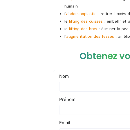
humain
l’
abdominoplastie
: retirer l’excès
le
lifting des cuisses
: embellir et a
le
lifting des bras
: éliminer la pe
l’
augmentation des fesses
: amélior
Obtenez vo