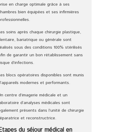
prise en charge optimale grâce à ses
chambres bien équipées et ses infirmières
professionnelles.
Les soins après chaque chirurgie plastique,
dentaire, bariatrique ou générale sont
réalisés sous des conditions 100% stérilisés
afin de garantir un bon rétablissement sans
risque d’infections.
Les blocs opératoires disponibles sont munis
d’appareils modernes et performants.
Un centre d’imagerie médicale et un
laboratoire d’analyses médicales sont
également présents dans l’unité de chirurgie
réparatrice et reconstructrice.
Etapes du séjour médical en