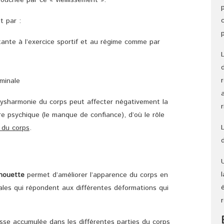
ouchée par ce « vieillissement ».
t par :
tante à l’exercice sportif et au régime comme par
ominale
dysharmonie du corps peut affecter négativement la
libre psychique (le manque de confiance), d’où le rôle
e du corps
.
lhouette
permet d’améliorer l’apparence du corps en
ales qui répondent aux différentes déformations qui
aisse accumulée dans les différentes parties du corps