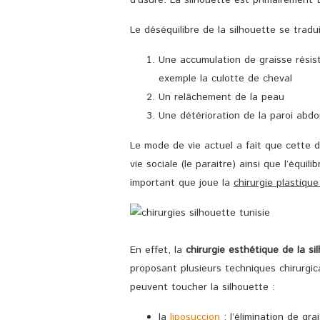
d’usure. La silhouette est primairement t
Le déséquilibre de la silhouette se tradui
Une accumulation de graisse résis
exemple la culotte de cheval
Un relâchement de la peau
Une détérioration de la paroi abd
Le mode de vie actuel a fait que cette 
vie sociale (le paraitre) ainsi que l’équi
important que joue la
chirurgie plastiqu
En effet, la
chirurgie esthétique de la si
proposant plusieurs techniques chirurgic
peuvent toucher la silhouette :
la
liposuccion
: l’élimination de gr