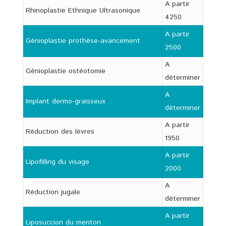
A partir
Rhinoplastie Ethnique Ultrasonique
4250
A partir
Génioplastie prothèse-avancement
2500
A
Génioplastie ostéotomie
déterminer
A
Implant dermo-graisseux
déterminer
A partir
Réduction des lèvres
1950
A partir
Lipofilling du visage
2000
A
Réduction jugale
déterminer
A partir
Liposuccion du menton