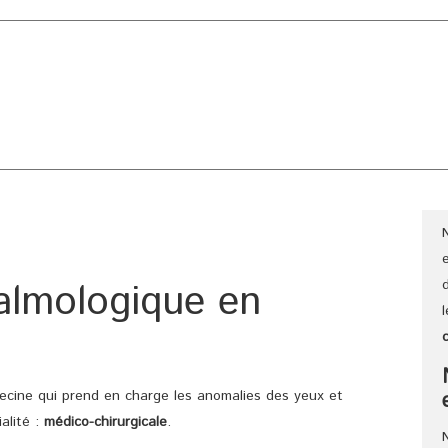
CLINIQUE
CHIRURGIE ESTHÉTIQUE
CHIRURGIE GÉNÉRAL
almologique en
decine qui prend en charge les anomalies des yeux et
alité :
médico-chirurgicale
.