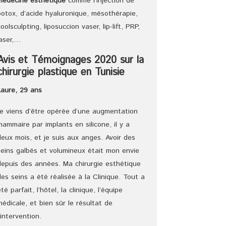
médecine esthétique
comme l’injection de
botox, d’acide hyaluronique, mésothérapie,
coolsculpting, liposuccion vaser, lip-lift, PRP,
laser,…
Avis et Témoignages 2020 sur la
chirurgie plastique en Tunisie
Laure, 29 ans
Je viens d’être opérée d’une augmentation
mammaire par implants en silicone, il y a
deux mois, et je suis aux anges. Avoir des
seins galbés et volumineux était mon envie
depuis des années. Ma chirurgie esthétique
des seins a été réalisée à la Clinique. Tout a
été parfait, l’hôtel, la clinique, l’équipe
médicale, et bien sûr le résultat de
l’intervention.