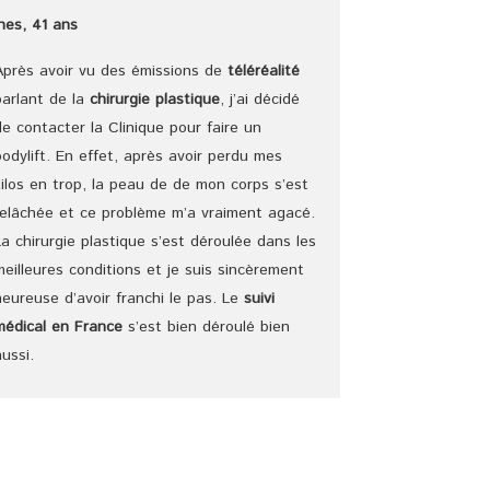
Ines, 41 ans
Après avoir vu des émissions de
téléréalité
parlant de la
chirurgie plastique
, j’ai décidé
de contacter la Clinique pour faire un
bodylift. En effet, après avoir perdu mes
kilos en trop, la peau de de mon corps s’est
relâchée et ce problème m’a vraiment agacé.
La chirurgie plastique s’est déroulée dans les
meilleures conditions et je suis sincèrement
heureuse d’avoir franchi le pas. Le
suivi
médical en France
s’est bien déroulé bien
aussi.