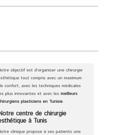
E
CHIRURGIENS
TARIFS
DEVIS
BLOG
Notre objectif est d’organiser une chirurgie
esthétique tout compris avec un maximum
de confort, avec les techniques médicales
les plus innovantes et avec les
meilleurs
chirurgiens
plasticiens
en Tunisie
.
Notre centre de chirurgie
esthétique à Tunis
Notre clinique propose à ses patients une