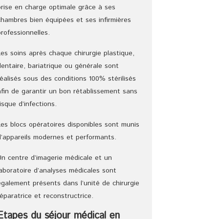
prise en charge optimale grâce à ses
chambres bien équipées et ses infirmières
professionnelles.
Les soins après chaque chirurgie plastique,
dentaire, bariatrique ou générale sont
réalisés sous des conditions 100% stérilisés
afin de garantir un bon rétablissement sans
risque d’infections.
Les blocs opératoires disponibles sont munis
d’appareils modernes et performants.
Un centre d’imagerie médicale et un
laboratoire d’analyses médicales sont
également présents dans l’unité de chirurgie
réparatrice et reconstructrice.
Etapes du séjour médical en