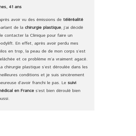
Ines, 41 ans
Après avoir vu des émissions de
téléréalité
parlant de la
chirurgie plastique
, j’ai décidé
de contacter la Clinique pour faire un
bodylift. En effet, après avoir perdu mes
kilos en trop, la peau de de mon corps s’est
relâchée et ce problème m’a vraiment agacé.
La chirurgie plastique s’est déroulée dans les
meilleures conditions et je suis sincèrement
heureuse d’avoir franchi le pas. Le
suivi
médical en France
s’est bien déroulé bien
aussi.