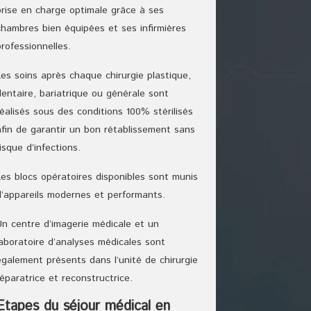
prise en charge optimale grâce à ses
chambres bien équipées et ses infirmières
professionnelles.
Les soins après chaque chirurgie plastique,
dentaire, bariatrique ou générale sont
réalisés sous des conditions 100% stérilisés
afin de garantir un bon rétablissement sans
risque d’infections.
Les blocs opératoires disponibles sont munis
d’appareils modernes et performants.
Un centre d’imagerie médicale et un
laboratoire d’analyses médicales sont
également présents dans l’unité de chirurgie
réparatrice et reconstructrice.
Etapes du séjour médical en