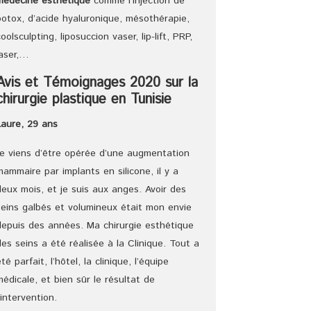
médecine esthétique
comme l’injection de
botox, d’acide hyaluronique, mésothérapie,
coolsculpting, liposuccion vaser, lip-lift, PRP,
laser,…
Avis et Témoignages 2020 sur la
chirurgie plastique en Tunisie
Laure, 29 ans
Je viens d’être opérée d’une augmentation
mammaire par implants en silicone, il y a
deux mois, et je suis aux anges. Avoir des
seins galbés et volumineux était mon envie
depuis des années. Ma chirurgie esthétique
des seins a été réalisée à la Clinique. Tout a
été parfait, l’hôtel, la clinique, l’équipe
médicale, et bien sûr le résultat de
l’intervention.