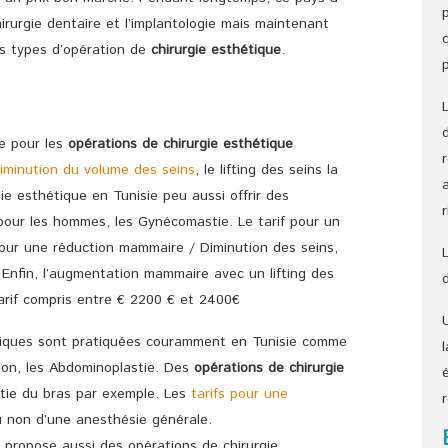
hirurgie dentaire et l’implantologie mais maintenant
es types d’opération de
chirurgie esthétique
.
e pour les
opérations de chirurgie esthétique
iminution du volume des seins
, le lifting des seins la
ie esthétique en Tunisie peu aussi offrir des
 pour les hommes, les Gynécomastie. Le tarif pour un
pour une réduction mammaire / Diminution des seins,
 Enfin, l’augmentation mammaire avec un lifting des
tarif compris entre € 2200 € et 2400€
étiques sont pratiquées couramment en Tunisie comme
tion, les Abdominoplastie. Des
opérations de chirurgie
tie du bras par exemple. Les
tarifs pour une
u non d’une anesthésie générale.
 propose aussi des opérations de chirurgie