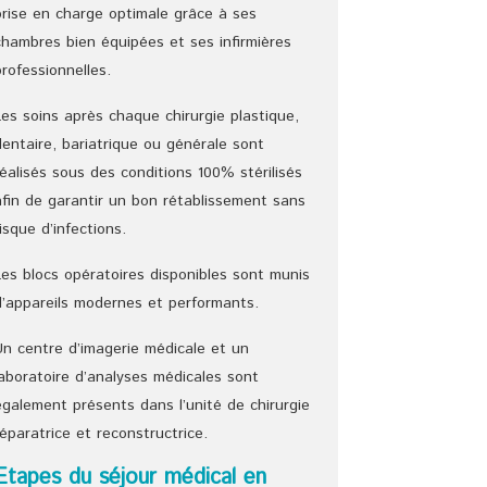
prise en charge optimale grâce à ses
chambres bien équipées et ses infirmières
professionnelles.
Les soins après chaque chirurgie plastique,
dentaire, bariatrique ou générale sont
réalisés sous des conditions 100% stérilisés
afin de garantir un bon rétablissement sans
risque d’infections.
Les blocs opératoires disponibles sont munis
d’appareils modernes et performants.
Un centre d’imagerie médicale et un
laboratoire d’analyses médicales sont
également présents dans l’unité de chirurgie
réparatrice et reconstructrice.
Etapes du séjour médical en