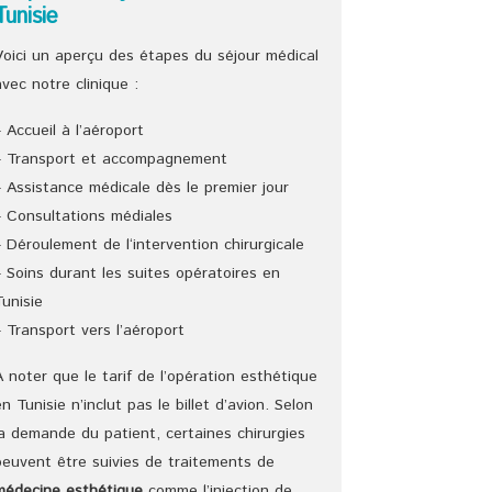
Tunisie
Voici un aperçu des étapes du séjour médical
avec notre clinique :
– Accueil à l’aéroport
– Transport et accompagnement
– Assistance médicale dès le premier jour
– Consultations médiales
– Déroulement de l‘intervention chirurgicale
– Soins durant les suites opératoires en
Tunisie
– Transport vers l’aéroport
A noter que le tarif de l’opération esthétique
en Tunisie n’inclut pas le billet d’avion. Selon
la demande du patient, certaines chirurgies
peuvent être suivies de traitements de
médecine esthétique
comme l’injection de