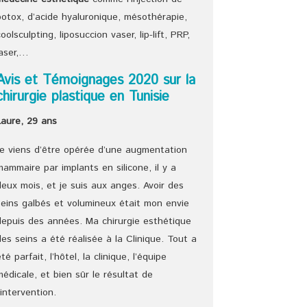
botox, d’acide hyaluronique, mésothérapie,
coolsculpting, liposuccion vaser, lip-lift, PRP,
laser,…
Avis et Témoignages 2020 sur la
chirurgie plastique en Tunisie
Laure, 29 ans
Je viens d’être opérée d’une augmentation
mammaire par implants en silicone, il y a
deux mois, et je suis aux anges. Avoir des
seins galbés et volumineux était mon envie
depuis des années. Ma chirurgie esthétique
des seins a été réalisée à la Clinique. Tout a
été parfait, l’hôtel, la clinique, l’équipe
médicale, et bien sûr le résultat de
l’intervention.