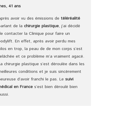
Ines, 41 ans
Après avoir vu des émissions de
téléréalité
parlant de la
chirurgie plastique
, j’ai décidé
de contacter la Clinique pour faire un
bodylift. En effet, après avoir perdu mes
kilos en trop, la peau de de mon corps s’est
relâchée et ce problème m’a vraiment agacé.
La chirurgie plastique s’est déroulée dans les
meilleures conditions et je suis sincèrement
heureuse d’avoir franchi le pas. Le
suivi
médical en France
s’est bien déroulé bien
aussi.