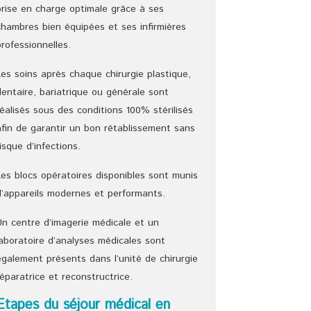
prise en charge optimale grâce à ses
chambres bien équipées et ses infirmières
professionnelles.
Les soins après chaque chirurgie plastique,
dentaire, bariatrique ou générale sont
réalisés sous des conditions 100% stérilisés
afin de garantir un bon rétablissement sans
risque d’infections.
Les blocs opératoires disponibles sont munis
d’appareils modernes et performants.
Un centre d’imagerie médicale et un
laboratoire d’analyses médicales sont
également présents dans l’unité de chirurgie
réparatrice et reconstructrice.
Etapes du séjour médical en