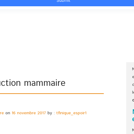
uction mammaire
re
on
16 novembre 2017
by :
tfinique_espoir1