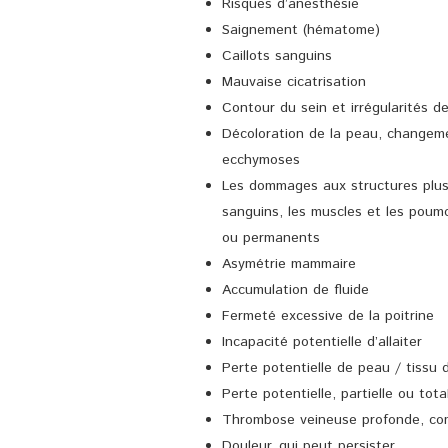
Risques d’anesthésie
Saignement (hématome)
Caillots sanguins
Mauvaise cicatrisation
Contour du sein et irrégularités d
Décoloration de la peau, changem
ecchymoses
Les dommages aux structures plus 
sanguins, les muscles et les poum
ou permanents
Asymétrie mammaire
Accumulation de fluide
Fermeté excessive de la poitrine
Incapacité potentielle d’allaiter
Perte potentielle de peau / tissu d
Perte potentielle, partielle ou to
Thrombose veineuse profonde, com
Douleur, qui peut persister