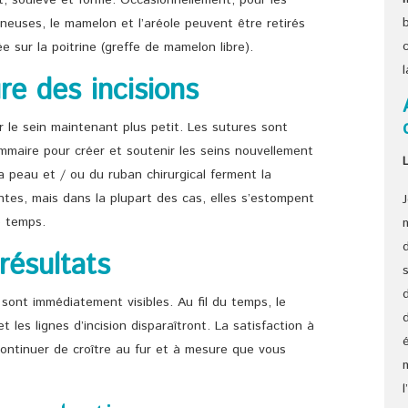
t, soulevé et formé. Occasionnellement, pour les
euses, le mamelon et l’aréole peuvent être retirés
e sur la poitrine (greffe de mamelon libre).
e des incisions
r le sein maintenant plus petit. Les sutures sont
maire pour créer et soutenir les seins nouvellement
a peau et / ou du ruban chirurgical ferment la
ntes, mais dans la plupart des cas, elles s’estompent
e temps.
résultats
sont immédiatement visibles. Au fil du temps, le
 les lignes d’incision disparaîtront. La satisfaction à
continuer de croître au fur et à mesure que vous