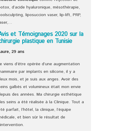
botox, d’acide hyaluronique, mésothérapie,
coolsculpting, liposuccion vaser, lip-lift, PRP,
laser,…
Avis et Témoignages 2020 sur la
chirurgie plastique en Tunisie
Laure, 29 ans
Je viens d’être opérée d’une augmentation
mammaire par implants en silicone, il y a
deux mois, et je suis aux anges. Avoir des
seins galbés et volumineux était mon envie
depuis des années. Ma chirurgie esthétique
des seins a été réalisée à la Clinique. Tout a
été parfait, l’hôtel, la clinique, l’équipe
médicale, et bien sûr le résultat de
l’intervention.