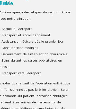
Tunisie
Voici un aperçu des étapes du séjour médical
avec notre clinique :
– Accueil à l’aéroport
– Transport et accompagnement
– Assistance médicale dès le premier jour
– Consultations médiales
– Déroulement de l‘intervention chirurgicale
– Soins durant les suites opératoires en
Tunisie
– Transport vers l’aéroport
A noter que le tarif de l’opération esthétique
en Tunisie n’inclut pas le billet d’avion. Selon
la demande du patient, certaines chirurgies
peuvent être suivies de traitements de
médecine esthétique
comme l’injection de