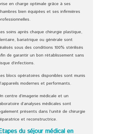
prise en charge optimale grâce à ses
chambres bien équipées et ses infirmières
professionnelles.
Les soins après chaque chirurgie plastique,
dentaire, bariatrique ou générale sont
réalisés sous des conditions 100% stérilisés
afin de garantir un bon rétablissement sans
risque d’infections.
Les blocs opératoires disponibles sont munis
d’appareils modernes et performants.
Un centre d’imagerie médicale et un
laboratoire d’analyses médicales sont
également présents dans l’unité de chirurgie
réparatrice et reconstructrice.
Etapes du séjour médical en