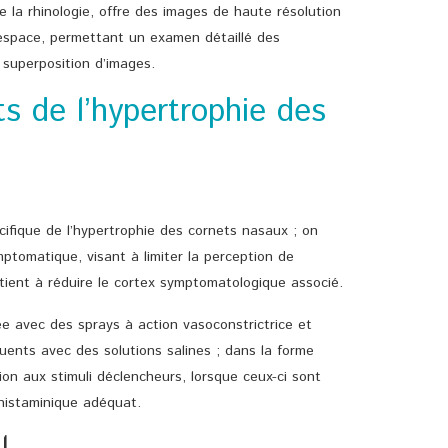
e la rhinologie, offre des images de haute résolution
l’espace, permettant un examen détaillé des
superposition d’images.
ts de l’hypertrophie des
écifique de l’hypertrophie des cornets nasaux ; on
mptomatique, visant à limiter la perception de
patient à réduire le cortex symptomatologique associé.
sée avec des sprays à action vasoconstrictrice et
uents avec des solutions salines ; dans la forme
ition aux stimuli déclencheurs, lorsque ceux-ci sont
ihistaminique adéquat.