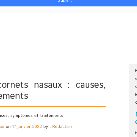
cornets nasaux : causes,
tements
sie
on
17 janvier 2022
by :
Rédaction