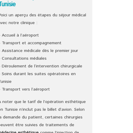
Tunisie
Voici un aperçu des étapes du séjour médical
avec notre clinique :
– Accueil à l’aéroport
– Transport et accompagnement
– Assistance médicale dès le premier jour
– Consultations médiales
– Déroulement de l‘intervention chirurgicale
– Soins durant les suites opératoires en
Tunisie
– Transport vers l’aéroport
A noter que le tarif de l’opération esthétique
en Tunisie n’inclut pas le billet d’avion. Selon
la demande du patient, certaines chirurgies
peuvent être suivies de traitements de
médecine esthétique
comme l’injection de