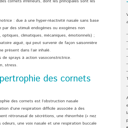
des cornets inférieurs, dont les principales sont les
motrice : due à une hyper-réactivité nasale sans base
ée par des stimuli endogènes ou exogènes non
, optiques, climatiques, mécaniques, émotionnels) ;
matoire aiguë, qui peut survenir de façon saisonnière
e présent dans l’air inhalé.
 de sprays à action vasoconstrictrice.
n, stress.
pertrophie des cornets
ophie des cornets est l’obstruction nasale
ation d’une respiration difficile associée à des
nt rétronasal de sécrétions, une rhinorrhée (« nez
les odeurs, une voix nasale et une respiration buccale