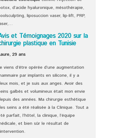
botox, d’acide hyaluronique, mésothérapie,
coolsculpting, liposuccion vaser, lip-lift, PRP,
laser,…
Avis et Témoignages 2020 sur la
chirurgie plastique en Tunisie
Laure, 29 ans
Je viens d’être opérée d’une augmentation
mammaire par implants en silicone, il y a
deux mois, et je suis aux anges. Avoir des
seins galbés et volumineux était mon envie
depuis des années. Ma chirurgie esthétique
des seins a été réalisée à la Clinique. Tout a
été parfait, l’hôtel, la clinique, l’équipe
médicale, et bien sûr le résultat de
l’intervention.