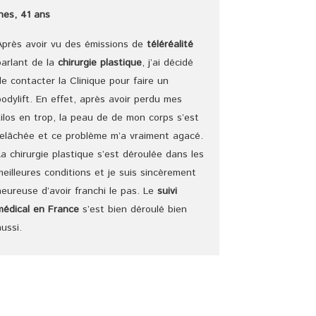
Ines, 41 ans
Après avoir vu des émissions de
téléréalité
parlant de la
chirurgie plastique
, j’ai décidé
de contacter la Clinique pour faire un
bodylift. En effet, après avoir perdu mes
kilos en trop, la peau de de mon corps s’est
relâchée et ce problème m’a vraiment agacé.
La chirurgie plastique s’est déroulée dans les
meilleures conditions et je suis sincèrement
heureuse d’avoir franchi le pas. Le
suivi
médical en France
s’est bien déroulé bien
aussi.