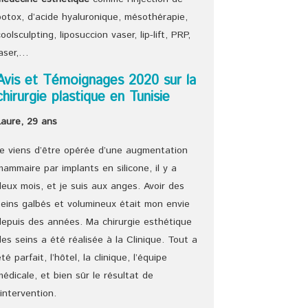
botox, d’acide hyaluronique, mésothérapie,
coolsculpting, liposuccion vaser, lip-lift, PRP,
laser,…
Avis et Témoignages 2020 sur la
chirurgie plastique en Tunisie
Laure, 29 ans
Je viens d’être opérée d’une augmentation
mammaire par implants en silicone, il y a
deux mois, et je suis aux anges. Avoir des
seins galbés et volumineux était mon envie
depuis des années. Ma chirurgie esthétique
des seins a été réalisée à la Clinique. Tout a
été parfait, l’hôtel, la clinique, l’équipe
médicale, et bien sûr le résultat de
l’intervention.