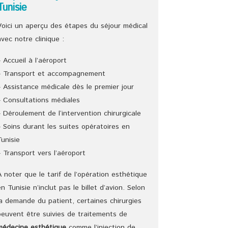
Tunisie
Voici un aperçu des étapes du séjour médical
avec notre clinique :
– Accueil à l’aéroport
– Transport et accompagnement
– Assistance médicale dès le premier jour
– Consultations médiales
– Déroulement de l‘intervention chirurgicale
– Soins durant les suites opératoires en
Tunisie
– Transport vers l’aéroport
A noter que le tarif de l’opération esthétique
en Tunisie n’inclut pas le billet d’avion. Selon
la demande du patient, certaines chirurgies
peuvent être suivies de traitements de
médecine esthétique
comme l’injection de