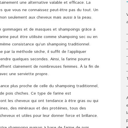
ainement une alternative valable et efficace. La
ies que vous ne connaissez peut-être pas du tout. Un
non seulement aux cheveux mais aussi à la peau.
 de gommages et de masques et shampoings grâce à
 farine peut être utilisée comme shampoing sec ou en
 même consistance qu’un shampoing traditionnel.
ine par la méthode sèche, il suffit de l’appliquer
tendre quelques secondes. Ainsi, la farine pourra
ffrent clairement de nombreuses femmes. À la fin de
 avec une serviette propre.
ance plus proche de celle du shampoing traditionnel,
ne de pois chiches. Ce type de farine est
 ont les cheveux qui ont tendance à être gras ou qui
amines, des minéraux et des protéines, tous des
heveux et utiles pour leur donner force et brillance.
notre shampoing maison à base de farine de pois