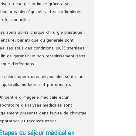
prise en charge optimale grâce à ses
chambres bien équipées et ses infirmières
professionnelles.
Les soins après chaque chirurgie plastique,
dentaire, bariatrique ou générale sont
réalisés sous des conditions 100% stérilisés
afin de garantir un bon rétablissement sans
risque d’infections.
Les blocs opératoires disponibles sont munis
d’appareils modernes et performants.
Un centre d’imagerie médicale et un
laboratoire d’analyses médicales sont
également présents dans l’unité de chirurgie
réparatrice et reconstructrice.
Etapes du séjour médical en