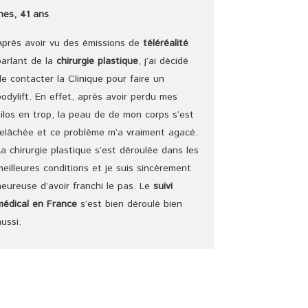
Ines, 41 ans
Après avoir vu des émissions de
téléréalité
parlant de la
chirurgie plastique
, j’ai décidé
de contacter la Clinique pour faire un
bodylift. En effet, après avoir perdu mes
kilos en trop, la peau de de mon corps s’est
relâchée et ce problème m’a vraiment agacé.
La chirurgie plastique s’est déroulée dans les
meilleures conditions et je suis sincèrement
heureuse d’avoir franchi le pas. Le
suivi
médical en France
s’est bien déroulé bien
aussi.