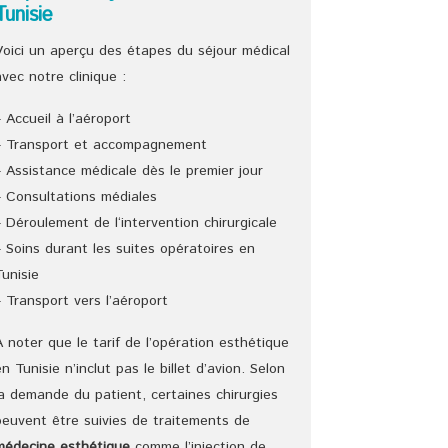
Tunisie
Voici un aperçu des étapes du séjour médical
avec notre clinique :
– Accueil à l’aéroport
– Transport et accompagnement
– Assistance médicale dès le premier jour
– Consultations médiales
– Déroulement de l‘intervention chirurgicale
– Soins durant les suites opératoires en
Tunisie
– Transport vers l’aéroport
A noter que le tarif de l’opération esthétique
en Tunisie n’inclut pas le billet d’avion. Selon
la demande du patient, certaines chirurgies
peuvent être suivies de traitements de
médecine esthétique
comme l’injection de