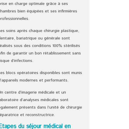
prise en charge optimale grâce à ses
chambres bien équipées et ses infirmières
professionnelles.
Les soins après chaque chirurgie plastique,
dentaire, bariatrique ou générale sont
réalisés sous des conditions 100% stérilisés
afin de garantir un bon rétablissement sans
risque d’infections.
Les blocs opératoires disponibles sont munis
d’appareils modernes et performants.
Un centre d’imagerie médicale et un
laboratoire d’analyses médicales sont
également présents dans l’unité de chirurgie
réparatrice et reconstructrice.
Etapes du séjour médical en