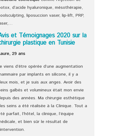
botox, d’acide hyaluronique, mésothérapie,
coolsculpting, liposuccion vaser, lip-lift, PRP,
laser,…
Avis et Témoignages 2020 sur la
chirurgie plastique en Tunisie
Laure, 29 ans
Je viens d’être opérée d’une augmentation
mammaire par implants en silicone, il y a
deux mois, et je suis aux anges. Avoir des
seins galbés et volumineux était mon envie
depuis des années. Ma chirurgie esthétique
des seins a été réalisée à la Clinique. Tout a
été parfait, l’hôtel, la clinique, l’équipe
médicale, et bien sûr le résultat de
l’intervention.