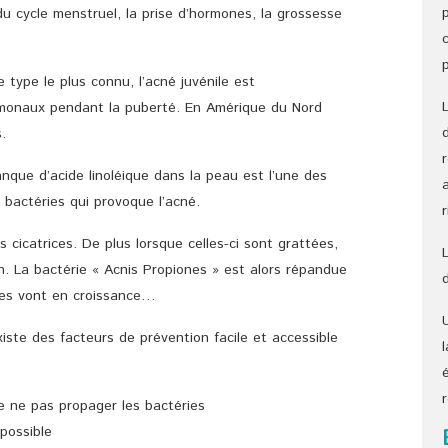
du cycle menstruel, la prise d’hormones, la grossesse
e type le plus connu, l’acné juvénile est
monaux pendant la puberté. En Amérique du Nord
.
que d’acide linoléique dans la peau est l’une des
s bactéries qui provoque l’acné.
 cicatrices. De plus lorsque celles-ci sont grattées,
n. La bactérie « Acnis Propiones » est alors répandue
ges vont en croissance…
 existe des facteurs de prévention facile et accessible
de ne pas propager les bactéries
 possible