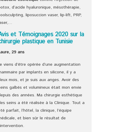
botox, d’acide hyaluronique, mésothérapie,
coolsculpting, liposuccion vaser, lip-lift, PRP,
laser,…
Avis et Témoignages 2020 sur la
chirurgie plastique en Tunisie
Laure, 29 ans
Je viens d’être opérée d’une augmentation
mammaire par implants en silicone, il y a
deux mois, et je suis aux anges. Avoir des
seins galbés et volumineux était mon envie
depuis des années. Ma chirurgie esthétique
des seins a été réalisée à la Clinique. Tout a
été parfait, l’hôtel, la clinique, l’équipe
médicale, et bien sûr le résultat de
l’intervention.