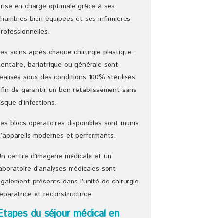
prise en charge optimale grâce à ses
chambres bien équipées et ses infirmières
professionnelles.
Les soins après chaque chirurgie plastique,
dentaire, bariatrique ou générale sont
réalisés sous des conditions 100% stérilisés
afin de garantir un bon rétablissement sans
risque d’infections.
Les blocs opératoires disponibles sont munis
d’appareils modernes et performants.
Un centre d’imagerie médicale et un
laboratoire d’analyses médicales sont
également présents dans l’unité de chirurgie
réparatrice et reconstructrice.
Etapes du séjour médical en