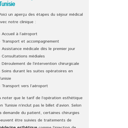
Tunisie
Voici un aperçu des étapes du séjour médical
avec notre clinique :
– Accueil à l’aéroport
– Transport et accompagnement
– Assistance médicale dès le premier jour
– Consultations médiales
– Déroulement de l‘intervention chirurgicale
– Soins durant les suites opératoires en
Tunisie
– Transport vers l’aéroport
A noter que le tarif de l’opération esthétique
en Tunisie n’inclut pas le billet d’avion. Selon
la demande du patient, certaines chirurgies
peuvent être suivies de traitements de
médecine esthétique
comme l’injection de