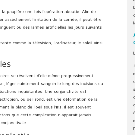
a paupière une fois l’opération aboutie. Afin de
iter assèchement l’irritation de la cornée, il peut être
onguent ou des larmes artificielles les jours suivants
tante comme la télévision, l’ordinateur, le soleil ainsi
les
toires se résolvent d’elle-même progressivement
se, léger suintement sanguin le long des incisions ou
éactions inquiétantes. Une conjonctivite est
L’ectropion, ou oeil rond, est une déformation de la
t le blanc de l’oeil sous l’iris. Il est souvent
otons que cette complication n’apparaît jamais
 conjonctivale.