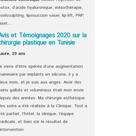
botox, d’acide hyaluronique, mésothérapie,
coolsculpting, liposuccion vaser, lip-lift, PRP,
laser,…
Avis et Témoignages 2020 sur la
chirurgie plastique en Tunisie
Laure, 29 ans
Je viens d’être opérée d’une augmentation
mammaire par implants en silicone, il y a
deux mois, et je suis aux anges. Avoir des
seins galbés et volumineux était mon envie
depuis des années. Ma chirurgie esthétique
des seins a été réalisée à la Clinique. Tout a
été parfait, l’hôtel, la clinique, l’équipe
médicale, et bien sûr le résultat de
l’intervention.