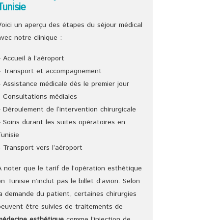
Tunisie
Voici un aperçu des étapes du séjour médical
avec notre clinique :
– Accueil à l’aéroport
– Transport et accompagnement
– Assistance médicale dès le premier jour
– Consultations médiales
– Déroulement de l‘intervention chirurgicale
– Soins durant les suites opératoires en
Tunisie
– Transport vers l’aéroport
A noter que le tarif de l’opération esthétique
en Tunisie n’inclut pas le billet d’avion. Selon
la demande du patient, certaines chirurgies
peuvent être suivies de traitements de
médecine esthétique
comme l’injection de