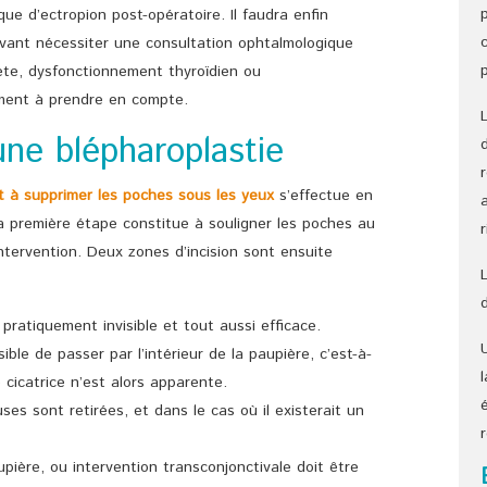
que d’ectropion post-opératoire. Il faudra enfin
uvant nécessiter une consultation ophtalmologique
bète, dysfonctionnement thyroïdien ou
rement à prendre en compte.
ne blépharoplastie
nt à supprimer les poches sous les yeux
s’effectue en
a première étape constitue à souligner les poches au
ntervention. Deux zones d’incision sont ensuite
si pratiquement invisible et tout aussi efficace.
ible de passer par l’intérieur de la paupière, c’est-à-
 cicatrice n’est alors apparente.
es sont retirées, et dans le cas où il existerait un
upière, ou intervention transconjonctivale doit être