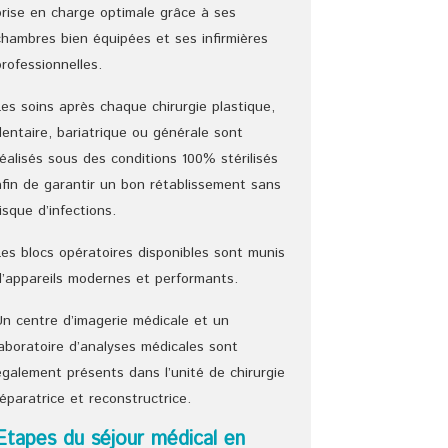
prise en charge optimale grâce à ses
chambres bien équipées et ses infirmières
professionnelles.
Les soins après chaque chirurgie plastique,
dentaire, bariatrique ou générale sont
réalisés sous des conditions 100% stérilisés
afin de garantir un bon rétablissement sans
risque d’infections.
Les blocs opératoires disponibles sont munis
d’appareils modernes et performants.
Un centre d’imagerie médicale et un
laboratoire d’analyses médicales sont
également présents dans l’unité de chirurgie
réparatrice et reconstructrice.
Etapes du séjour médical en