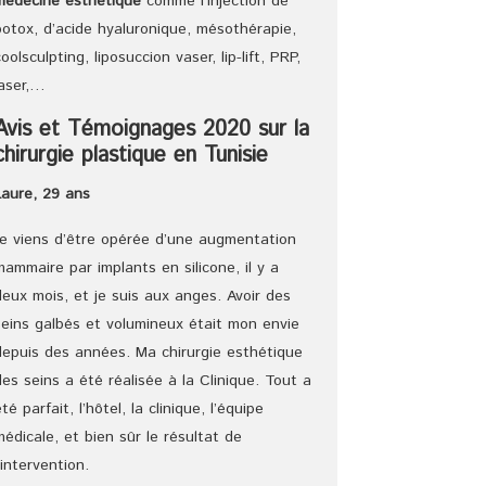
médecine esthétique
comme l’injection de
botox, d’acide hyaluronique, mésothérapie,
coolsculpting, liposuccion vaser, lip-lift, PRP,
laser,…
Avis et Témoignages 2020 sur la
chirurgie plastique en Tunisie
Laure, 29 ans
Je viens d’être opérée d’une augmentation
mammaire par implants en silicone, il y a
deux mois, et je suis aux anges. Avoir des
seins galbés et volumineux était mon envie
depuis des années. Ma chirurgie esthétique
des seins a été réalisée à la Clinique. Tout a
été parfait, l’hôtel, la clinique, l’équipe
médicale, et bien sûr le résultat de
l’intervention.