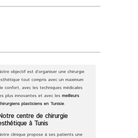
E
CHIRURGIENS
TARIFS
DEVIS
BLOG
Notre objectif est d’organiser une chirurgie
esthétique tout compris avec un maximum
de confort, avec les techniques médicales
les plus innovantes et avec les
meilleurs
chirurgiens
plasticiens
en Tunisie
.
Notre centre de chirurgie
esthétique à Tunis
Notre clinique propose à ses patients une