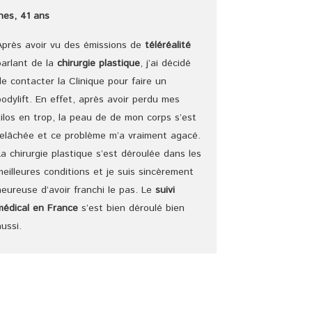
Ines, 41 ans
Après avoir vu des émissions de
téléréalité
parlant de la
chirurgie plastique
, j’ai décidé
de contacter la Clinique pour faire un
bodylift. En effet, après avoir perdu mes
kilos en trop, la peau de de mon corps s’est
relâchée et ce problème m’a vraiment agacé.
La chirurgie plastique s’est déroulée dans les
meilleures conditions et je suis sincèrement
heureuse d’avoir franchi le pas. Le
suivi
médical en France
s’est bien déroulé bien
aussi.