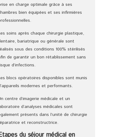
prise en charge optimale grâce à ses
chambres bien équipées et ses infirmières
professionnelles.
Les soins après chaque chirurgie plastique,
dentaire, bariatrique ou générale sont
réalisés sous des conditions 100% stérilisés
afin de garantir un bon rétablissement sans
risque d’infections.
Les blocs opératoires disponibles sont munis
d’appareils modernes et performants.
Un centre d’imagerie médicale et un
laboratoire d’analyses médicales sont
également présents dans l’unité de chirurgie
réparatrice et reconstructrice.
Etapes du séjour médical en