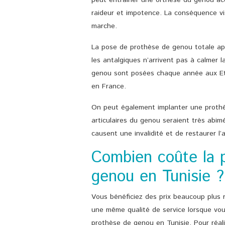
peut entrainer une orthèse du genou ac
raideur et impotence. La conséquence vis
marche.
La pose de prothèse de genou totale ap
les antalgiques n’arrivent pas à calmer l
genou sont posées chaque année aux Eta
en France.
On peut également implanter une prothè
articulaires du genou seraient très abim
causent une invalidité et de restaurer l’a
Combien coûte la 
genou en Tunisie ?
Vous bénéficiez des prix beaucoup plus 
une même qualité de service lorsque vous
prothèse de genou en Tunisie. Pour réal