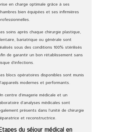
prise en charge optimale grâce à ses
chambres bien équipées et ses infirmières
professionnelles.
Les soins après chaque chirurgie plastique,
dentaire, bariatrique ou générale sont
réalisés sous des conditions 100% stérilisés
afin de garantir un bon rétablissement sans
risque d’infections.
Les blocs opératoires disponibles sont munis
d’appareils modernes et performants.
Un centre d’imagerie médicale et un
laboratoire d’analyses médicales sont
également présents dans l’unité de chirurgie
réparatrice et reconstructrice.
Etapes du séjour médical en