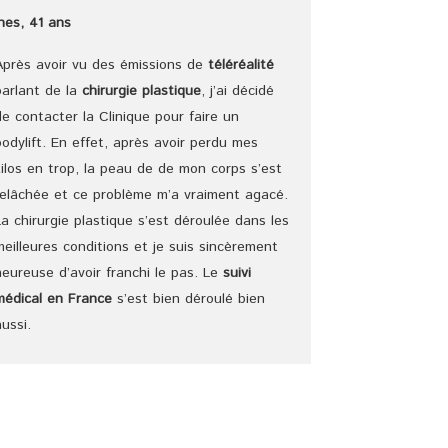
Ines, 41 ans
Après avoir vu des émissions de
téléréalité
parlant de la
chirurgie plastique
, j’ai décidé
de contacter la Clinique pour faire un
bodylift. En effet, après avoir perdu mes
kilos en trop, la peau de de mon corps s’est
relâchée et ce problème m’a vraiment agacé.
La chirurgie plastique s’est déroulée dans les
meilleures conditions et je suis sincèrement
heureuse d’avoir franchi le pas. Le
suivi
médical en France
s’est bien déroulé bien
aussi.