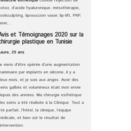
médecine esthétique
comme l’injection de
botox, d’acide hyaluronique, mésothérapie,
coolsculpting, liposuccion vaser, lip-lift, PRP,
laser,…
Avis et Témoignages 2020 sur la
chirurgie plastique en Tunisie
Laure, 29 ans
Je viens d’être opérée d’une augmentation
mammaire par implants en silicone, il y a
deux mois, et je suis aux anges. Avoir des
seins galbés et volumineux était mon envie
depuis des années. Ma chirurgie esthétique
des seins a été réalisée à la Clinique. Tout a
été parfait, l’hôtel, la clinique, l’équipe
médicale, et bien sûr le résultat de
l’intervention.