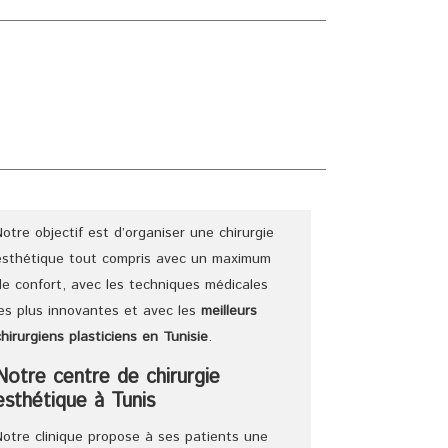
E
CHIRURGIENS
TARIFS
DEVIS
BLOG
Notre objectif est d’organiser une chirurgie
esthétique tout compris avec un maximum
de confort, avec les techniques médicales
les plus innovantes et avec les
meilleurs
chirurgiens
plasticiens
en Tunisie
.
Notre centre de chirurgie
esthétique à Tunis
Notre clinique propose à ses patients une